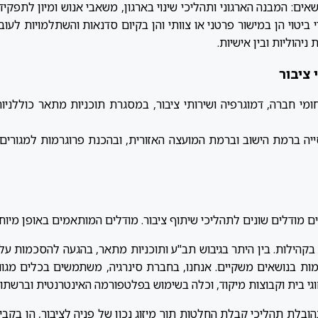
שאים: המבנה הארגוני ותהליכי שינוי בארגון, משאבי אנוש ומיון לתפקיד
די ביטוי הן במישור פרטני או צוותי והן בקיום סדנאות והשתלמויות לעוב
 ניהוליות ובין אישיות.
 ציבור
ומי חברה, דמוגרפיה ושירותי ציבור, במסגרת תוכניות מתאר כוללניות
יה ברמת הישוב וברמת המועצה האזורית, ובהכנת פרוגרמות למגורים ול
 מודלים שונים לתהליכי שיתוף ציבור. מודלים המותאמים באופן מיוח
קהילות. בין היתר בגיבוש תב"ע ותוכניות מתאר, בהגעה להסכמות על 
מות בנושאים משקיים. אנחנו, בחברת סינרגיה, משתמשים בכלים מגוו
וגי בית וקבוצות מיקוד, וכלה בשימוש בפלטפורמה האינטרנטית וברשתו
ובלת תהליכי קבלת החלטות תוך מיזוג נכון של פניה לציבור, הן בקביע