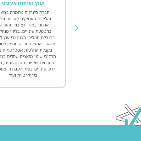
תכנון אסטרטגי
יעוץ ופיתוח אירגוני
סינרגיה מלווה חברות וארגונים
חברת סינרגיה מתמחה בביצו
מגזר הפרטי והציבורי בגיבוש
תהליכים מעמיקים לאבחון ופי
ניות אסטרטגיות לטווח רחוק
ארגוני במגזר הציבורי והפרטי
ווח ביניים: ניסוח חזון ותוכניות
בהטמעת שינויים, בליווי מנהלי
, תכנון יעדים ותוכניות עבודה
בהובלת תהליכי תכנון ובייעוץ לנ
ושרות תקציב. תהליך התכנון
משאבי אנוש. החברה תסייע למנ
סטרטגי מוגדר כמאמץ שיטתי
בקבלת החלטות אסטרטגיות נו
עקבי וכתהליך מובנה, מסודר
תהליכי שינוי מואצים שחלים במצ
סדר, לקבלת החלטות ניהוליות
הנוכחית: שיפורים טכנולוגיים, 
יות ומהותיות ולביצוע פעולות
ידע, שינויים בשוק העבודה, מע
צבות את הארגון ומכוונות את
בירוקרטיות ועוד
דרכו