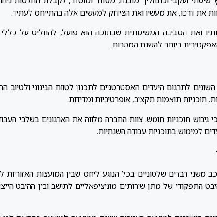
יטתי ועקבי וכתהליך מובנה, מסודר ומוסדר, לקבלת החלטות ניהולי
וות את דרכו, את מעשיו ואת הצידוק למעשים אלה בהתייחס לעתיד.
ותיו ואת הסביבה המשימתית שבתוכה הוא פועל, להחליט על כללי 
אפקטיבית ביותר להשגת המטרות.
ונים לתרגום היעדים האסטרטגיים לתכנון לטווח הבינוני ולטיוב התו
ת. תוכניות תואמות תקציב, אופרטיביות ומדידות.
י גיבוש תוכניות חומש. צוות החברה מלווה את הארגונים בשלבי העבודה 
ים למימוש בתוכניות עבודה השנתיות.
ב משני רבדים שלטוניים בכל הנוגע ליחס שבין המועצות האזוריות לו
היבט התפקודי של מתן שירותים מוניציפאליים לתושב ובין ההיבט הייצוג