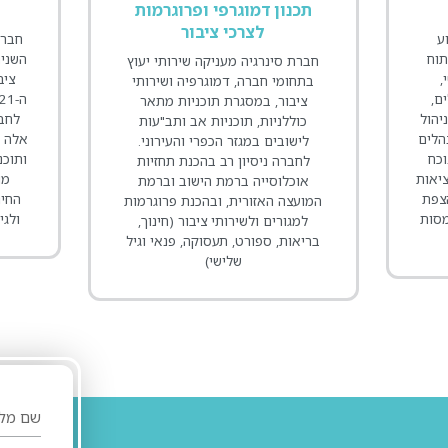
תכנון דמוגרפי ופרוגרמות
לצרכי ציבור
ע
חברת
תוח
השנים
חברת סינרגיה מעניקה שירותי יעוץ
,
ציב
בתחומי חברה, דמוגרפיה ושירותי
ם,
ציבור, במסגרת תוכניות מתאר
יהול
לחבר
כוללניות, תוכניות אב ותב"עות
הלים
אלה ב
לישובים במגזר הכפרי והעירוני.
כח
ותוכנ
לחברה ניסיון רב בהכנת תחזיות
יאות
מו
אוכלוסייה ברמת הישוב וברמת
הצפת
החינ
המועצה האזורית, ובהכנת פרוגרמות
מסות
ולגי
למגורים ולשירותי ציבור (חינוך,
בריאות, ספורט, תעסוקה, פנאי וגיל
שלישי)