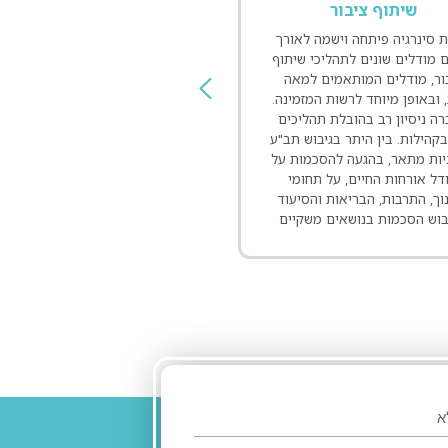
שיתוף ציבור
ניהול ובינוי קהילה
 סינרגיה פיתחה וישמה לאורך
קהילה בריאה היא המפתח לישוב
 מודלים שונים לתהליכי שיתוף
ומשגשג, ובכוחה של הקהילה להת
ור, מודלים המותאמים למאה
ולהתחזק, גם אם זה מצריך עז
ה-21, ובאופן מיוחד לרשות המזמינה.
חיצונית. אחד הכלים להובלת תהל
ה ניסיון רב בהובלת תהליכים
חברתיים קהילתיים הוא אבחון 
קהילות. בין היתר בגיבוש תב"ע
החברתי. בתהליכי האבחון אנח
יות מתאר, בהגעה להסכמות על
נפגשים עם תושבים ובעלי עניי
דל אורחות החיים, על תחומי
למיפוי מלא של המצב הקיים
וך, התרבות, הבריאות והסיעוד
ומאפיינים תהליך קהילתי להתמו
בוש הסכמות בנושאים משקיים
עם הסוגיה ולהשגת פתרון מיט