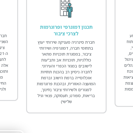
ת
שיתוף ציבור
חברת סינרגיה פיתחה וישמה לאורך
קהילה
השנים מודלים שונים לתהליכי שיתוף
ומשגש
עוץ
ציבור, מודלים המותאמים למאה
ולה
תי
ה-21, ובאופן מיוחד לרשות המזמינה.
חיצונ
ר
לחברה ניסיון רב בהובלת תהליכים
חברתי
ת
אלה בקהילות. בין היתר בגיבוש תב"ע
החב
י.
ותוכניות מתאר, בהגעה להסכמות על
נפ
ות
מודל אורחות החיים, על תחומי
ל
ת
החינוך, התרבות, הבריאות והסיעוד
ומאפי
רמות
ולגיבוש הסכמות בנושאים משקיים
עם 
ך,
גיל