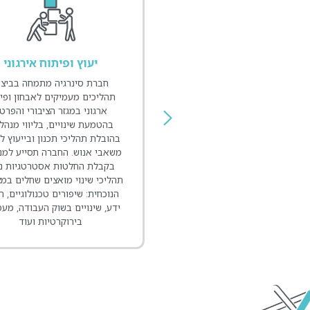
יעוץ ופיתוח אירגוני
תכנון דמוגרפי ופרוגרמו
לצרכי ציבור
רת סינרגיה מתמחה בביצוע
יכים מעמיקים לאבחון ופיתוח
חברת סינרגיה מעניקה שירותי י
רגוני במגזר הציבורי והפרטי,
בתחומי חברה, דמוגרפיה ושירו
מעת שינויים, בליווי מנהלים,
ציבור, במסגרת תוכניות מתא
ת תהליכי תכנון ובייעוץ לניהול
כוללניות, תוכניות אב ותב"עו
י אנוש. החברה תסייע למנהלים
לישובים במגזר הכפרי והעירונ
לת החלטות אסטרטגיות נוכח
לחברה ניסיון רב בהכנת תחזי
י שינוי מואצים שחלים במציאות
אוכלוסייה ברמת הישוב וברמ
חית: שיפורים טכנולוגיים, הצפת
המועצה האזורית, ובהכנת פרוג
 שינויים בשוק העבודה, מעמסות
למגורים ולשירותי ציבור (חינו
בירוקרטיות ועוד
בריאות, ספורט, תעסוקה, פנאי ו
שלישי)